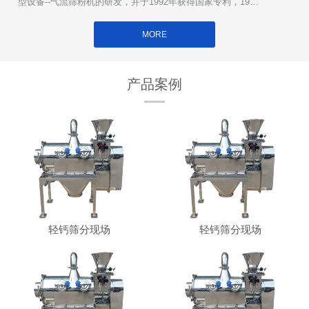
型设备--气流筛粉机的研发，并于1992年获得国家专利，1994
年被列为国家级新产品。经过90年代的不断改进和提高，日臻
MORE
完善，形成了系列化产品，能适应不同细度不同产量的各种难
筛物料的筛分要求，实现了节能、高效和环保的客观效果。30
多年孜孜不倦的技术追求，30多年勤勤恳恳的技术创新，造就
产品案例
了华梁无与伦比的产品品质和技术含量，"实力，源于科技"成为
公司始终如一的口号。
轻钙筛分现场
轻钙筛分现场