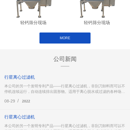
轻钙筛分现场
轻钙筛分现场
MORE
公司新闻
行星离心过滤机
本公司的另一个发明专利产品——行星离心过滤机，非刮刀卸料而可以不
停机连续运行，自动连续排出固形物。适用于离心脱水或过滤的各种场
合，过滤精度最细可以达到0.01微米，能有效解决生活废水和工业污水的
/
08-29
2022
净化，实现水资源的循环利用并回收大量宝贵物质。本公司有意与有经济
实力的单位及一切有志之士共同开发离心过滤机的广阔市场。
行星离心过滤机
本公司的另一个发明专利产品——行星离心过滤机，非刮刀卸料而可以不